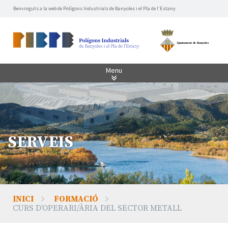
Benvinguts a la web de Polígons Industrials de Banyoles i el Pla de l’Estany
Menu
SERVEIS
INICI
FORMACIÓ
CURS D’OPERARI/ÀRIA DEL SECTOR METALL