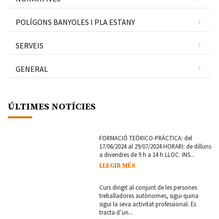
POLÍGONS BANYOLES I PLA ESTANY
SERVEIS
GENERAL
ÚLTIMES NOTÍCIES
FORMACIÓ TEÒRICO-PRÀCTICA: del
17/06/2024 al 29/07/2024 HORARI: de dilluns
a divendres de 9 h a 14 h LLOC: INS...
LLEGIR MÉS
Curs dirigit al conjunt de les persones
treballadores autònomes, sigui quina
sigui la seva activitat professional. Es
tracta d’un...