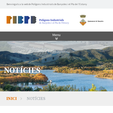
Benvinguts a la web de Polígons Industrials de Banyoles i el Pla de l’Estany
Menu
NOTÍCIES
INICI
NOTÍCIES