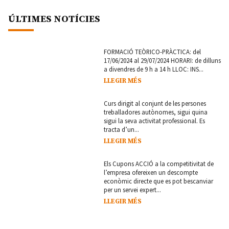
ÚLTIMES NOTÍCIES
FORMACIÓ TEÒRICO-PRÀCTICA: del
17/06/2024 al 29/07/2024 HORARI: de dilluns
a divendres de 9 h a 14 h LLOC: INS...
LLEGIR MÉS
Curs dirigit al conjunt de les persones
treballadores autònomes, sigui quina
sigui la seva activitat professional. Es
tracta d’un...
LLEGIR MÉS
Els Cupons ACCIÓ a la competitivitat de
l’empresa ofereixen un descompte
econòmic directe que es pot bescanviar
per un servei expert...
LLEGIR MÉS