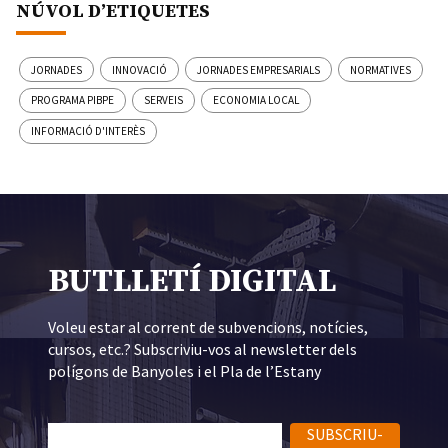
NÚVOL D’ETIQUETES
JORNADES
INNOVACIÓ
JORNADES EMPRESARIALS
NORMATIVES
PROGRAMA PIBPE
SERVEIS
ECONOMIA LOCAL
INFORMACIÓ D'INTERÈS
BUTLLETÍ DIGITAL
Voleu estar al corrent de subvencions, notícies,
cursos, etc.? Subscriviu-vos al newsletter dels
polígons de Banyoles i el Pla de l’Estany
SUBSCRIU-