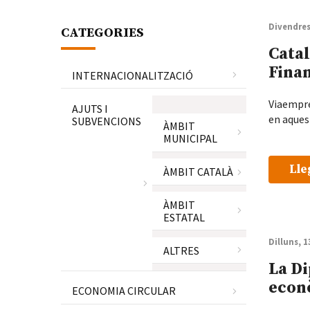
Divendres
CATEGORIES
Catal
Fina
INTERNACIONALITZACIÓ
Viaempre
AJUTS I
en aques
SUBVENCIONS
ÀMBIT
MUNICIPAL
Lle
ÀMBIT CATALÀ
ÀMBIT
ESTATAL
Dilluns, 
ALTRES
La Di
econ
ECONOMIA CIRCULAR