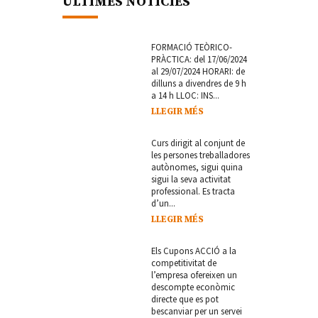
ÚLTIMES NOTÍCIES
FORMACIÓ TEÒRICO-
PRÀCTICA: del 17/06/2024
al 29/07/2024 HORARI: de
dilluns a divendres de 9 h
a 14 h LLOC: INS...
LLEGIR MÉS
Curs dirigit al conjunt de
les persones treballadores
autònomes, sigui quina
sigui la seva activitat
professional. Es tracta
d’un...
LLEGIR MÉS
Els Cupons ACCIÓ a la
competitivitat de
l’empresa ofereixen un
descompte econòmic
directe que es pot
bescanviar per un servei