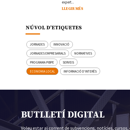
expert...
LLEGIR MÉS
NÚVOL D’ETIQUETES
JORNADES
INNOVACIÓ
JORNADES EMPRESARIALS
NORMATIVES
PROGRAMA PIBPE
SERVEIS
ECONOMIA LOCAL
INFORMACIÓ D'INTERÈS
BUTLLETÍ DIGITAL
Voleu estar al corrent de subvencions, notícies, cursos, 