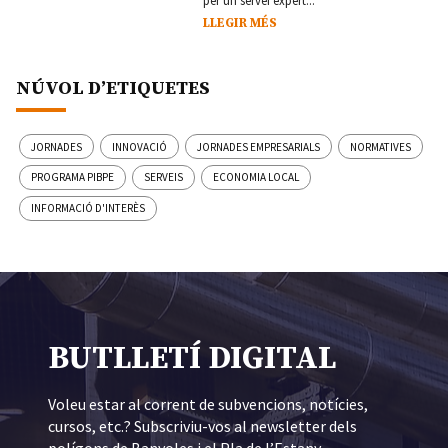
LLEGIR MÉS
NÚVOL D’ETIQUETES
JORNADES
INNOVACIÓ
JORNADES EMPRESARIALS
NORMATIVES
PROGRAMA PIBPE
SERVEIS
ECONOMIA LOCAL
INFORMACIÓ D'INTERÈS
BUTLLETÍ DIGITAL
Voleu estar al corrent de subvencions, notícies,
cursos, etc.? Subscriviu-vos al newsletter dels
polígons de Banyoles i el Pla de l’Estany