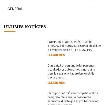
GENERAL
ÚLTIMES NOTÍCIES
FORMACIÓ TEÒRICO-PRÀCTICA: del
17/06/2024 al 29/07/2024 HORARI: de dilluns
a divendres de 9 h a 14 h LLOC: INS...
LLEGIR MÉS
Curs dirigit al conjunt de les persones
treballadores autònomes, sigui quina
sigui la seva activitat professional. Es
tracta d’un...
LLEGIR MÉS
Els Cupons ACCIÓ a la competitivitat de
l’empresa ofereixen un descompte
econòmic directe que es pot bescanviar
per un servei expert...